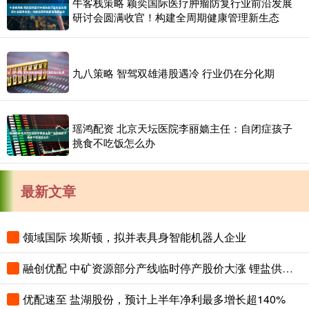
牛客栈策略 颖奕国际医疗肿瘤防复行业前沿发展
研讨会圆满收官！构建全周期健康管理新生态
九八策略 智驾双雄港股遇冷 行业仍在分化期
瑶鸿配资 北京天坛医院李丽嫱主任：自闭症孩子
挑食不吃饭怎么办
最新文章
领域国际 埃斯顿，拟并表具身智能机器人企业
融创优配 中矿资源部分产线临时停产股价大涨 锂盐供需紧平衡预期强
优配速至 盐湖股份，预计上半年净利最多增长超140%