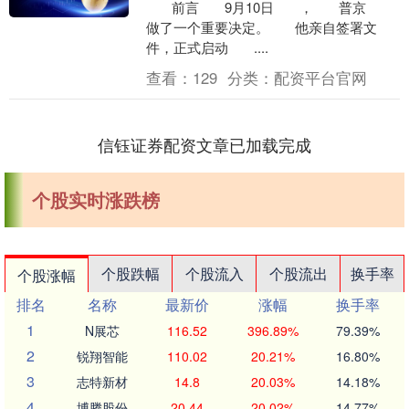
前言 9月10日 ， 普京
做了一个重要决定。 他亲自签署文
件，正式启动 ....
查看：
129
分类：
配资平台官网
信钰证券配资文章已加载完成
个股实时涨跌榜
个股跌幅
个股流入
个股流出
换手率
个股涨幅
排名
名称
最新价
涨幅
换手率
1
N展芯
116.52
396.89%
79.39%
2
锐翔智能
110.02
20.21%
16.80%
3
志特新材
14.8
20.03%
14.18%
4
博腾股份
20.44
20.02%
14.77%