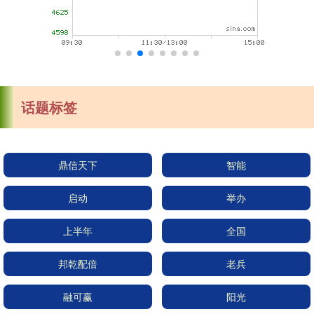
话题标签
鼎信天下
智能
启动
举办
上半年
全国
邦乾配倍
老兵
融可赢
阳光