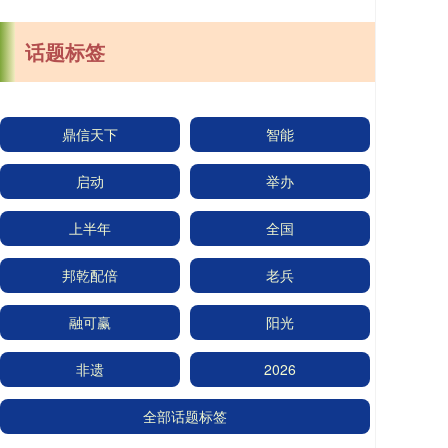
话题标签
鼎信天下
智能
启动
举办
上半年
全国
邦乾配倍
老兵
融可赢
阳光
非遗
2026
全部话题标签