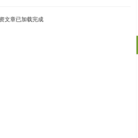
资文章已加载完成
深证成指
14110.12
57%
-34.08
-0.24%