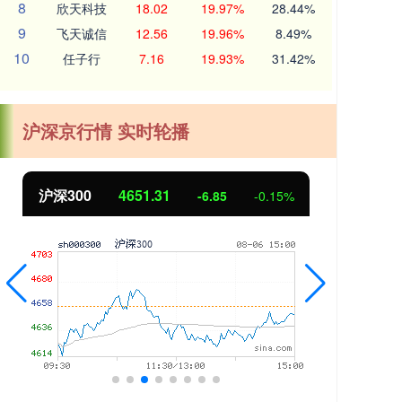
8
欣天科技
18.02
19.97%
28.44%
9
飞天诚信
12.56
19.96%
8.49%
10
任子行
7.16
19.93%
31.42%
沪深京行情 实时轮播
沪深300
4651.31
北
-6.85
-0.15%