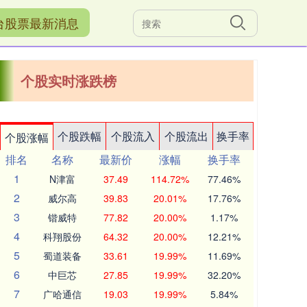
台股票最新消息
个股实时涨跌榜
个股跌幅
个股流入
个股流出
换手率
个股涨幅
排名
名称
最新价
涨幅
换手率
1
N津富
37.49
114.72%
77.46%
2
威尔高
39.83
20.01%
17.76%
3
锴威特
77.82
20.00%
1.17%
4
科翔股份
64.32
20.00%
12.21%
5
蜀道装备
33.61
19.99%
11.69%
6
中巨芯
27.85
19.99%
32.20%
7
广哈通信
19.03
19.99%
5.84%