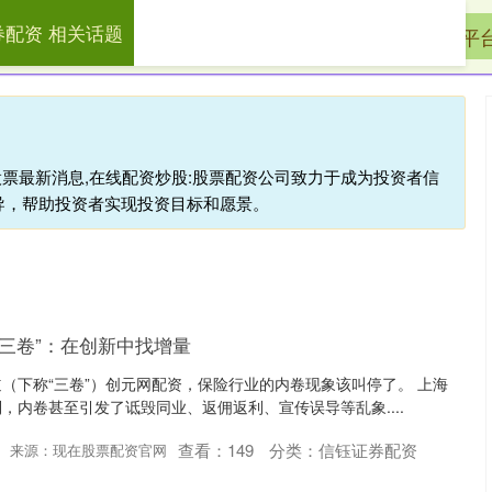
券配资 相关话题
证券配资
配资平台官网
线下配资公司
配资平
股票最新消息,在线配资炒股:股票配资公司致力于成为投资者信
导，帮助投资者实现投资目标和愿景。
“三卷”：在创新中找增量
（下称“三卷”）创元网配资，保险行业的内卷现象该叫停了。 上海
，内卷甚至引发了诋毁同业、返佣返利、宣传误导等乱象....
查看：
149
分类：
信钰证券配资
来源：现在股票配资官网