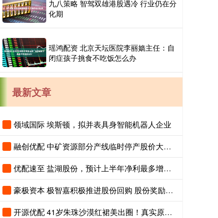
九八策略 智驾双雄港股遇冷 行业仍在分
化期
瑶鸿配资 北京天坛医院李丽嫱主任：自
闭症孩子挑食不吃饭怎么办
最新文章
领域国际 埃斯顿，拟并表具身智能机器人企业
融创优配 中矿资源部分产线临时停产股价大涨 锂盐供需紧平衡预期强
优配速至 盐湖股份，预计上半年净利最多增长超140%
豪极资本 极智嘉积极推进股份回购 股份奖励锁定核心人才
开源优配 41岁朱珠沙漠红裙美出圈！真实原生脸曝光，整容前后差距一目了然