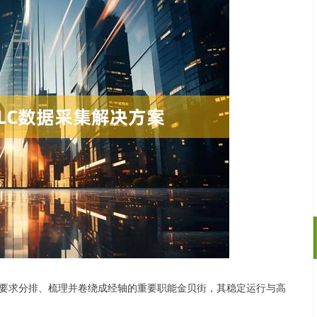
要求分排、梳理并卷绕成经轴的重要职能金贝街，其稳定运行与高
沪深300
4651.31
.24%
-6.85
-0.15%