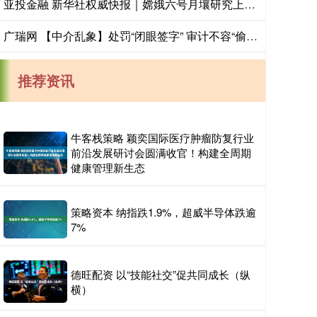
亚投金融 新华社权威快报｜嫦娥六号月壤研究上新：月球背面的月幔有点“冷”
广瑞网 【中介乱象】处罚“闭眼签字” 审计不容“偷懒”
推荐资讯
牛客栈策略 颖奕国际医疗肿瘤防复行业
前沿发展研讨会圆满收官！构建全周期
健康管理新生态
策略资本 纳指跌1.9%，超威半导体跌逾
7%
德旺配资 以“技能社交”促共同成长（纵
横）