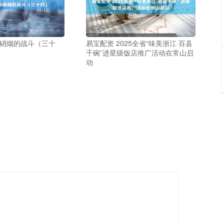
有硝烟的战斗（三十
易宝配资 2025全省“味美浙江·百县
千碗”进星级饭店推广活动在常山启
动