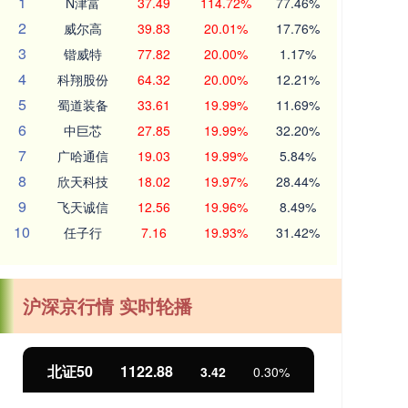
1
N津富
37.49
114.72%
77.46%
2
威尔高
39.83
20.01%
17.76%
3
锴威特
77.82
20.00%
1.17%
4
科翔股份
64.32
20.00%
12.21%
5
蜀道装备
33.61
19.99%
11.69%
6
中巨芯
27.85
19.99%
32.20%
7
广哈通信
19.03
19.99%
5.84%
8
欣天科技
18.02
19.97%
28.44%
9
飞天诚信
12.56
19.96%
8.49%
10
任子行
7.16
19.93%
31.42%
沪深京行情 实时轮播
北证50
1122.88
创业
3.42
0.30%