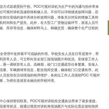
信方式容易受到干扰。POC可视对讲机为生产中的沟通与协作带来
过可视对讲机迅速联络检修人员。不但可以详细描述故障问题，还
在前往现场的途中具体分析故障问题，准备充分对应的维修工具和
机时间和生产损失。此外，在大型工厂货物运输环节，派送人员可
输、库存等信息，确保材料马上、精确交货，确保整个生产过程的
安全管理中发挥着不可或缺的作用。学校安全人员在日常巡查中，带
到异常人员，可立即向安全室汇报现场图片和状况。安保室工作人
，逐一调研异常人员。高峰期，校门口交通疏导任务繁重。安保人
流量、车辆拥堵等信息，配合指挥交通，确保校门口交通有序。此
人员安排在活动现场的秩序维护，各岗位工作人员借助POC 可视对
展，为师生造就安全融洽的学校环境。
中心保持密切联系。POC可视对讲机给交通执法带来了诸多便捷。
阻塞等状况，能通过视觉对讲机将现场图片与实际位置反馈给指挥