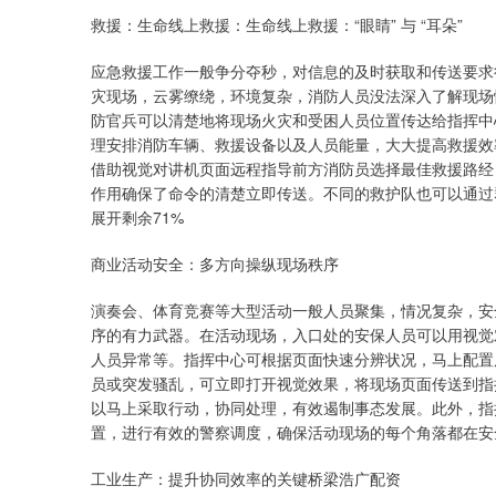
救援：生命线上救援：生命线上救援：“眼睛” 与 “耳朵”
应急救援工作一般争分夺秒，对信息的及时获取和传送要求很
灾现场，云雾缭绕，环境复杂，消防人员没法深入了解现场
防官兵可以清楚地将现场火灾和受困人员位置传达给指挥中
理安排消防车辆、救援设备以及人员能量，大大提高救援效
借助视觉对讲机页面远程指导前方消防员选择最佳救援路经
作用确保了命令的清楚立即传送。不同的救护队也可以通过
展开剩余71%
商业活动安全：多方向操纵现场秩序
演奏会、体育竞赛等大型活动一般人员聚集，情况复杂，安
序的有力武器。在活动现场，入口处的安保人员可以用视觉
人员异常等。指挥中心可根据页面快速分辨状况，马上配置
员或突发骚乱，可立即打开视觉效果，将现场页面传送到指
以马上采取行动，协同处理，有效遏制事态发展。此外，指
置，进行有效的警察调度，确保活动现场的每个角落都在安
工业生产：提升协同效率的关键桥梁浩广配资