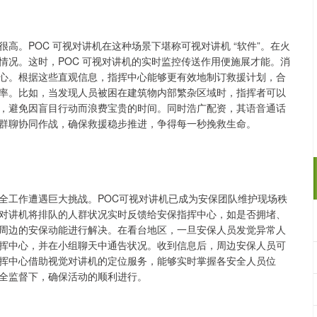
高。POC 可视对讲机在这种场景下堪称可视对讲机 “软件”。在火
情况。这时，POC 可视对讲机的实时监控传送作用便施展才能。消
心。根据这些直观信息，指挥中心能够更有效地制订救援计划，合
率。比如，当发现人员被困在建筑物内部繁杂区域时，指挥者可以
，避免因盲目行动而浪费宝贵的时间。同时浩广配资，其语音通话
群聊协同作战，确保救援稳步推进，争得每一秒挽救生命。
全工作遭遇巨大挑战。POC可视对讲机已成为安保团队维护现场秩
对讲机将排队的人群状况实时反馈给安保指挥中心，如是否拥堵、
周边的安保动能进行解决。在看台地区，一旦安保人员发觉异常人
挥中心，并在小组聊天中通告状况。收到信息后，周边安保人员可
挥中心借助视觉对讲机的定位服务，能够实时掌握各安全人员位
全监督下，确保活动的顺利进行。