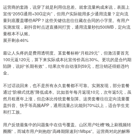
运营商的套路，说穿了就是利用信息差。就拿流量构成来说，表面上
宣传“205G通用+30G定向”，但用户实际能用多少通用流量？定向流
量到底覆盖哪些APP？这些关键信息往往藏在合同的小字里。有用户
实测发现，刷抖音时点进直播间打赏，通用流量秒扣500MB，定向流
量根本不认账。
展开剩余46%
最让人头疼的是费用透明度。某套餐标称“月租29元”，但激活要首充
100元返120元，算下来实际成本比宣传价高出30%。更坑的是合约期
陷阱，说好“长期有效”，结果次年自动涨到59元，想注销还得赔违约
金。
不过话说回来，也不是所有永久套餐都不可靠。实测发现，部分套餐
通过“阶梯式优惠”降低成本。比如首年每月返现10元，次年返5元，虽
然月租逐年上涨，但总体比传统套餐划算。这类套餐往往定向流量覆
盖抖音、快手等高频APP，通用流量占比能到70%以上，适合学生党
和打工族。
用户反馈最集中的问题集中在信号覆盖。山区用户吐槽“晚上刷视频转
圈圈”，而城市用户则抱怨“高峰期限速到1Mbps”。运营商对此的解释