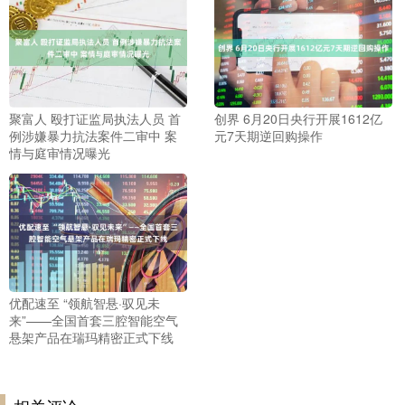
聚富人 殴打证监局执法人员 首
创界 6月20日央行开展1612亿
例涉嫌暴力抗法案件二审中 案
元7天期逆回购操作
情与庭审情况曝光
优配速至 “领航智悬·驭见未
来”——全国首套三腔智能空气
悬架产品在瑞玛精密正式下线