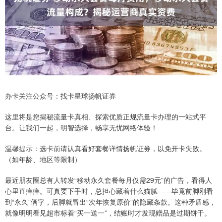
办卡关注公众号：找卡星球扬帆证券
这里将是您揭秘流量卡真相、探索优质正规流量卡办理的一站式平
台。让我们一起，明智选择，畅享无忧网络体验！
温馨提示：选卡前请认真看好套餐详情扬帆证券，以免开卡失败。
（如年龄、地区等限制）
最近朋友圈总有人转发“移动永久套餐每月仅需29元”的广告，看得人
心里直痒痒。可真要下手时，总担心藏着什么猫腻——毕竟前脚刚看
到“永久”俩字，后脚就冒出“次年恢复原价”的隐藏条款。这种矛盾感，
就像明明看见超市标着“买一送一”，结账时才发现赠品是过期饼干。