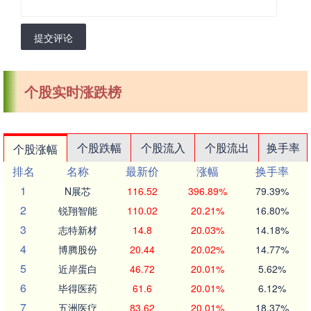
提交评论
个股实时涨跌榜
个股跌幅
个股流入
个股流出
换手率
个股涨幅
排名
名称
最新价
涨幅
换手率
1
N展芯
116.52
396.89%
79.39%
2
锐翔智能
110.02
20.21%
16.80%
3
志特新材
14.8
20.03%
14.18%
4
博腾股份
20.44
20.02%
14.77%
5
近岸蛋白
46.72
20.01%
5.62%
6
毕得医药
61.6
20.01%
6.12%
7
五洲医疗
83.62
20.01%
18.37%